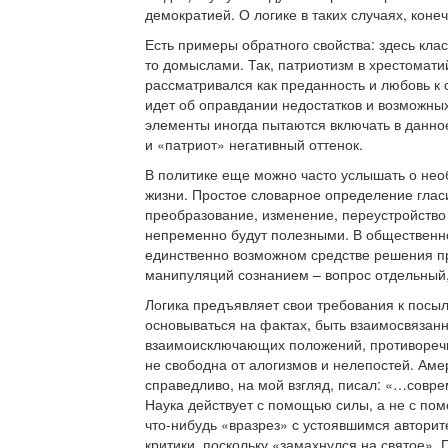
демократией. О логике в таких случаях, коне
Есть примеры обратного свойства: здесь кл
то домыслами. Так, патриотизм в хрестоматий
рассматривался как преданность и любовь к 
идет об оправдании недостатков и возможны
элементы иногда пытаются включать в данн
и «патриот» негативный оттенок.
В политике еще можно часто услышать о нео
жизни. Простое словарное определение гласи
преобразование, изменение, переустройство 
непременно будут полезными. В общественн
единственно возможном средстве решения про
манипуляций сознанием – вопрос отдельный, 
Логика предъявляет свои требования к посы
основываться на фактах, быть взаимосвязанн
взаимоисключающих положений, противоречий
не свободна от алогизмов и нелепостей. Ам
справедливо, на мой взгляд, писал: «…совре
Наука действует с помощью силы, а не с помо
что-нибудь «вразрез» с устоявшимся авторит
критики, поскольку «замахнулся на святое».