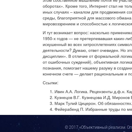
этом собственное мышление почти не участв
оборотах». Кроме того, Интернет стал не то
иных случаях – каналом для продвижения 
среды, благоприятной для массового обман
мировоззрением и способностью к логическ
И тут возникает вопрос: насколько применим
1950-х годов — не претерпевавшая каких-либ
искушенный во всех хитросплетениях символ
деятельности? Думаю, ответ очевиден. Но это
дисциплин». В отличие от формальной логики
от ошибочных суждений), объективная логика
познания, помогает нашему разуму в создан
конечном счете — делает рациональным и 
Ссылки:
Ивин А.А. Логика. Рецензенты д.ф.н. Кар
Кузнецов В.Г. Кузнецова И.Д. Миронов В
Марк Тулий Цицерон. Об обязанностях. 
Фейерабенд П. Избранные труды по мето
© 2017 «Объективный реализм. О