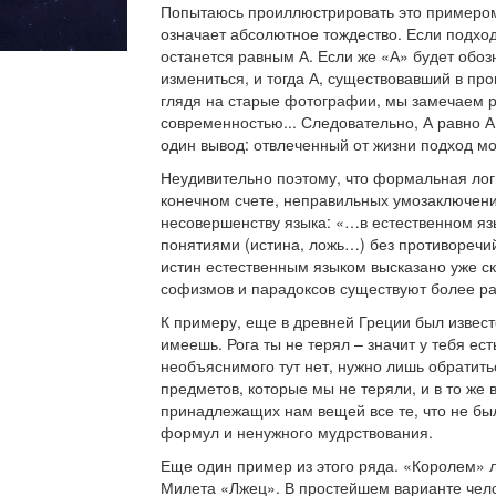
Попытаюсь проиллюстрировать это примером.
означает абсолютное тождество. Если подход
останется равным А. Если же «А» будет обоз
измениться, и тогда А, существовавший в пр
глядя на старые фотографии, мы замечаем ра
современностью... Следовательно, А равно 
один вывод: отвлеченный от жизни подход мо
Неудивительно поэтому, что формальная логи
конечном счете, неправильных умозаключений
несовершенству языка: «…в естественном яз
понятиями (истина, ложь…) без противоречий
истин естественным языком высказано уже ск
софизмов и парадоксов существуют более р
К примеру, еще в древней Греции был известе
имеешь. Рога ты не терял – значит у тебя ес
необъяснимого тут нет, нужно лишь обратить
предметов, которые мы не теряли, и в то же 
принадлежащих нам вещей все те, что не был
формул и ненужного мудрствования.
Еще один пример из этого ряда. «Королем» л
Милета «Лжец». В простейшем варианте челов