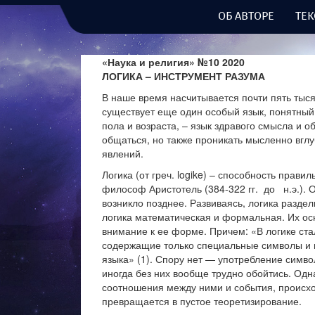
ОБ АВТОРЕ
ТЕК
«Наука и религия» №10 2020
ЛОГИКА – ИНСТРУМЕНТ РАЗУМА
В наше время насчитывается почти пять тыся
существует еще один особый язык, понятный
пола и возраста, – язык здравого смысла и 
общаться, но также проникать мысленно вгл
явлений.
Логика (от греч. logike) – способность прав
философ Аристотель (384-322 гг. до н.э.). 
возникло позднее. Развиваясь, логика разде
логика математическая и формальная. Их ос
внимание к ее форме. Причем: «В логике ст
содержащие только специальные символы и 
языка» (1). Спору нет — употребление симво
иногда без них вообще трудно обойтись. Од
соотношения между ними и события, происх
превращается в пустое теоретизирование.