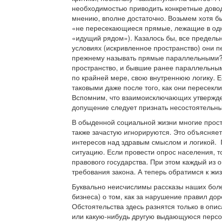
необходимостью приводить конкретные довод
мнению, вполне достаточно. Возьмем хотя 
«не пересекающиеся прямые, лежащие в одной
«идущий рядом»). Казалось бы, все предельн
условиях (искривленное пространство) они пе
прежнему называть прямые параллельными? Д
пространство, и бывшие ранее параллельны
по крайней мере, свою внутреннюю логику. 
таковыми даже после того, как они пересекл
Вспомним, что взаимоисключающих утвержде
допущение следует признать несостоятельн
В обыденной социальной жизни многие прос
также зачастую игнорируются. Это объясняе
интересов над здравым смыслом и логикой. 
ситуацию. Если провести опрос населения, 
правового государства. При этом каждый из 
требования закона. А теперь обратимся к ж
Буквально неисчислимы рассказы наших боле
бизнеса) о том, как за нарушение правил до
Обстоятельства здесь разнятся только в опи
или какую-нибудь другую выдающуюся персон