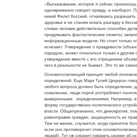
«Высказывание, которое я сейчас произношу
одновременно говорит правду, и наоборот. П
некий Филит Косский, отчаявшись разрешить 
здоровье и не станем искать разгадку в бе
словах человек действительно способен дела
придумывать фантастические сюжеты; заявля
информационные модели. Но стоит только оп
исчезает. Утверждение о правдивости (объек
парадокс, может относиться только к другим
утверждение вместе с его отрицанием объяв
чего в реальности не бывает. Это то же само
Основополагающий принцип любой логическо
определений. Еще Марк Тулий Цицерон говор
любого вопроса должно быть определение, д
сожалению, люди порой употребляют понятия
выверенными определениями. Например, в н
форму государственно-политического устрой
власти. Общепризнанно, что демократия, пом
равноправие граждан, защищенность их прав 
Тем не менее, случается, когда принятое б
если оно противоречит этим основополагаю
людей). Тут уж следует говорить скорее об о