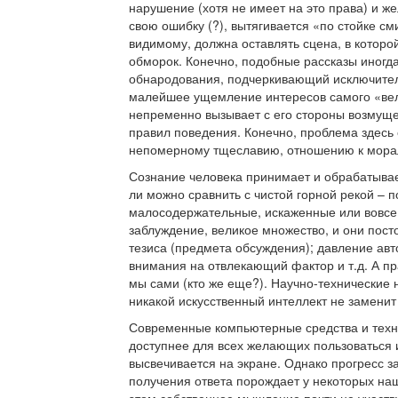
нарушение (хотя не имеет на это права) и жел
свою ошибку (?), вытягивается «по стойке см
видимому, должна оставлять сцена, в которой
обморок. Конечно, подобные рассказы иногда
обнародования, подчеркивающий исключительн
малейшее ущемление интересов самого «вели
непременно вызывает с его стороны возмущ
правил поведения. Конечно, проблема здесь с
непомерному тщеславию, отношению к морали
Сознание человека принимает и обрабатывае
ли можно сравнить с чистой горной рекой – 
малосодержательные, искаженные или вовсе
заблуждение, великое множество, и они пос
тезиса (предмета обсуждения); давление ав
внимания на отвлекающий фактор и т.д. А 
мы сами (кто же еще?). Научно-технические
никакой искусственный интеллект не заменит 
Современные компьютерные средства и техн
доступнее для всех желающих пользоваться и
высвечивается на экране. Однако прогресс з
получения ответа порождает у некоторых на