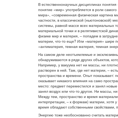
В естественнонаучных дисциплинах понятия 
понятие «мир» употребляется в роли самого
мира», «современная физическая картина ми
частности, в классической (ньютоновской) м
системы, равной массе всех материальных то
материальной точки и в релятивистской дина
физике мир и материя, – попадем в затрудне
материи, что-то еще? Или «материя» шире п
«антиматерия, темная материя, темная энерг
На самом деле неотъемлемые и эксклюзивные
обнаруживаются в ряде других объектов, кот
Например, у вакуума нет ни массы, ни плотно
растворен в ней. Там, где нет материи, – есть
пространства и времени. Опыт показывает: 
оказывает никакого влияния на само простра
место: предмет переместился и занял новые 
занял воздух или что-то другое. Ни массы, н
Между тем, пространство и время материалис
интерпретации, – к формам) материи, хотя у 
время обладают собственными свойствами, 
Энергию тоже необоснованно считать матер