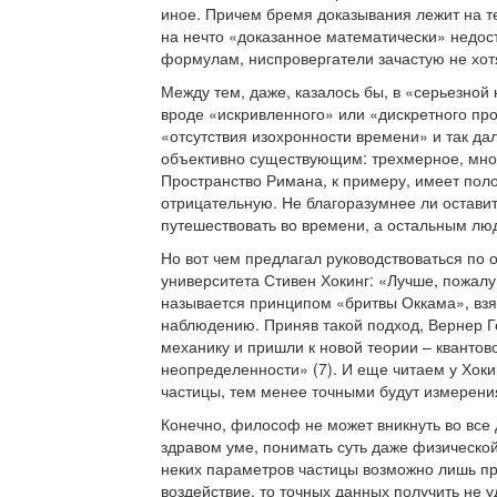
иное. Причем бремя доказывания лежит на те
на нечто «доказанное математически» недост
формулам, ниспровергатели зачастую не хот
Между тем, даже, казалось бы, в «серьезно
вроде «искривленного» или «дискретного п
«отсутствия изохронности времени» и так да
объективно существующим: трехмерное, мно
Пространство Римана, к примеру, имеет поло
отрицательную. Не благоразумнее ли остави
путешествовать во времени, а остальным лю
Но вот чем предлагал руководствоваться по
университета Стивен Хокинг: «Лучше, пожал
называется принципом «бритвы Оккама», взя
наблюдению. Приняв такой подход, Вернер 
механику и пришли к новой теории – квантов
неопределенности» (7). И еще читаем у Хок
частицы, тем менее точными будут измерения
Конечно, философ не может вникнуть во все 
здравом уме, понимать суть даже физической
неких параметров частицы возможно лишь при
воздействие, то точных данных получить не у