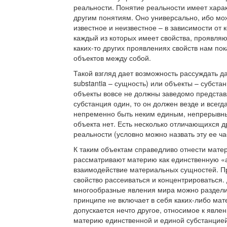
реальности. Понятие реальности имеет хара
другим понятиям. Оно универсально, ибо мож
известное и неизвестное – в зависимости от 
каждый из которых имеет свойства, проявля
каких-то других проявлениях свойств нам пок
объектов между собой.
Такой взгляд дает возможность рассуждать д
substantia – сущность) или объекты – субс
объекты вовсе не должны заведомо представл
субстанция один, то он должен везде и всегд
непременно быть неким единым, непрерывны
объекта нет. Есть несколько отличающихся д
реальности (условно можно назвать эту ее ч
К таким объектам справедливо отнести матер
рассматривают материю как единственную «а
взаимодействие материальных сущностей. Пр
свойство рассеиваться и концентрироваться. 
многообразные явления мира можно раздели
принципе не включает в себя каких-либо ма
допускается нечто другое, относимое к явл
материю единственной и единой субстанцие