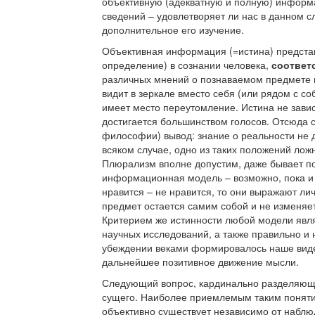
объективную (адекватную и полную) информа
сведений – удовлетворяет ли нас в данном 
дополнительное его изучение.
Объективная информация (=истина) представ
определение) в сознании человека,
соотве
различных мнений о познаваемом предмете мо
видит в зеркале вместо себя (или рядом с со
имеет место переутомление. Истина не зависи
достигается большинством голосов. Отсюда с
философии) вывод: знание о реальности не
всяком случае, одно из таких положений ло
Плюрализм вполне допустим, даже бывает по
информационная модель – возможно, пока и н
нравится – не нравится, то они выражают ли
предмет остается самим собой и не изменяет
Критерием же истинности любой модели явля
научных исследований, а также правильно 
убеждении веками формировалось наше вид
дальнейшее позитивное движение мысли.
Следующий вопрос, кардинально разделяющи
сущего. Наиболее приемлемым таким понятие
объективно существует независимо от наблюд