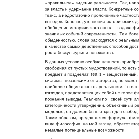
«правильное» видение реальности. Так, напр
за власть и удержание власти. Конкретные с
тезис, а недостаточно проясненные частност
выводов. Конечно, уточнение исторических де
обобщение исторического опыта – задача фи
значимых событий современности. Тем более 
обыденностью, слова расходятся с реальным
в качестве самых действенных способов дос
роста бескультурья и невежества.
В данных условиях особую ценность приобр
свободная от пустых мудрствований, то есть
предмет и позднелат. realis – вещественный
системы, независимо от авторства, не может
наиболее общие аспекты реальности. То ес
взглядов, представляющих собой не голое ф
познания выводы. Реализм по своей сути ил
категоричности утверждений, объективный р
моделью, он должен быть открыт для свободн
Таким образом, предлагается формула: фило
виде философия, на мой взгляд, обретет вт
немалые потенциальные возможности.