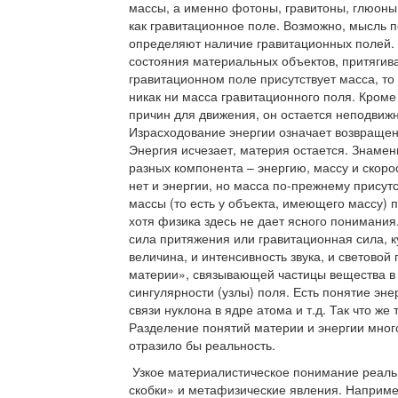
массы, а именно фотоны, гравитоны, глюоны
как гравитационное поле. Возможно, мысль 
определяют наличие гравитационных полей. 
состояния материальных объектов, притягива
гравитационном поле присутствует масса, то
никак ни масса гравитационного поля. Кроме
причин для движения, он остается неподвижн
Израсходование энергии означает возвращен
Энергия исчезает, материя остается. Знамен
разных компонента – энергию, массу и скорос
нет и энергии, но масса по-прежнему присут
массы (то есть у объекта, имеющего массу) 
хотя физика здесь не дает ясного понимания
сила притяжения или гравитационная сила, ку
величина, и интенсивность звука, и светово
материи», связывающей частицы вещества в
сингулярности (узлы) поля. Есть понятие эне
связи нуклона в ядре атома и т.д. Так что ж
Разделение понятий материи и энергии много
отразило бы реальность.
Узкое материалистическое понимание реально
скобки» и метафизические явления. Наприме