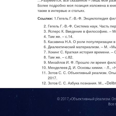
…Разумеется, все сказанное – лишь мои разм
Более подробно моя позиция изложена в книг
также в интервью и статьях.
Ссылки:
1.Гегель Г.-В.-Ф. Энциклопедия фило
Гегель Г.-В.-Ф. Система наук. Часть пер
Ясперс К. Введение в философию. – Мин
Там же. – с.14.
Касавина Н.А. О роли популяризации в
Диалектический материализм. – М. «Мы
Хокинг С. Краткая история времени. – 
Там же. – с.82.
Михайлов И. Ф. Прошло ли время фило
Менделеев Д. И. Основы химии. - Л., «
Зотов С. С. Объективный реализм. Опы
2017.
Зотов С. С. Азбука познания. М., «Delibr
© 2017 «Объективный реализм. О
Все