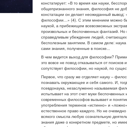
констатирует: «В то время как науки, бесспор
общепризнанного знания, философия не добил
констатации он делает неожиданный вывод: 
философии…» (4). С этим мнением можно бы
наукой, а прибежищем всевозможных экстрав
произвольных и беспочвенных фантазий. Но 
справедливым убеждение людей, считающих
бесполезным занятием. В самом деле: наука 
сами знания, полученные в поиске...
В чем видится выход для философии? Прими
это вовсе не повод отказываться от поисков и
сопутствует философии, но наукой, по сущест
Первое, что сразу же отделяет науку – фило
познавать окружающее и себя самого. И, тог
псевдонаука, незаслуженно называемая фил
испытывает на этот счет муки беспочвенных
современных философов вызывает и понятие
употребления терминов «истинно» и «ложно» 
естественное право каждого. Но не очевидно
всякого смысла любую сознательную деятель
знания даже о конкретном предмете, но имее