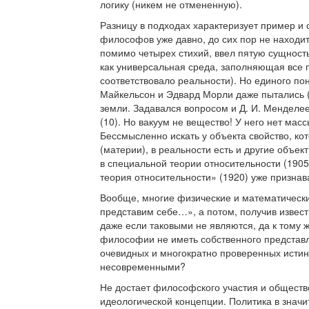
логику (никем не отмененную).
Разницу в подходах характеризует пример и 
философов уже давно, до сих пор не находит
помимо четырех стихий, ввел пятую сущност
как универсальная среда, заполняющая все п
соответствовало реальности). Но единого по
Майкельсон и Эдвард Морли даже пытались (
земли. Задавался вопросом и Д. И. Менделее
(10). Но вакуум не вещество! У него нет мас
Бессмысленно искать у объекта свойство, кот
(материи), в реальности есть и другие объе
в специальной теории относительности (1905
теория относительности» (1920) уже признав
Вообще, многие физические и математическ
представим себе…», а потом, получив извест
даже если таковыми не являются, да к тому
философии не иметь собственного представл
очевидных и многократно проверенных истин 
несовременными?
Не достает философского участия и общест
идеологической концепции. Политика в значи