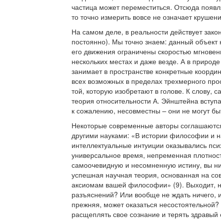
частица может переместиться. Отсюда появл
то точно измерить вовсе не означает крушени
На самом деле, в реальности действует зак
постоянно). Мы точно знаем: данный объект
его движения ограничены скоростью мгновен
нескольких местах и даже везде. А в природе
занимает в пространстве конкретные коорди
всех возможных в пределах трехмерного про
той, которую изобретают в голове. К слову, 
теория относительности А. Эйнштейна вступа
к сожалению, несовместны – они не могут б
Некоторые современные авторы соглашаются 
другими науками: «В истории философии и н
интеллектуальные интуиции оказывались пси
универсальное время, непременная плотность
самоочевидную и несомненную истину, вы ни
успешная научная теория, основанная на со
аксиомам вашей философии» (9). Выходит, н
разъяснений? Или вообще не ждать ничего, и
прежняя, может оказаться несостоятельной? 
расщеплять свое сознание и терять здравы