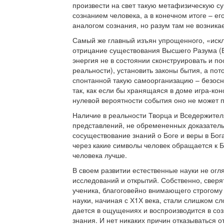
произвести на свет такую метафизическую с
сознанием человека, а в конечном итоге – е
аналогом сознания, но разум там не возникае
Самый же главный изъян упрощенного, «иск
отрицание существования Высшего Разума (Б
энергия не в состоянии сконструировать и п
реальности), установить законы бытия, а по
спонтанной такую самоорганизацию – безосн
так, как если бы хранящаяся в доме игра-ко
нулевой вероятности события оно не может п
Наличие в реальности Творца и Вседержител
представлений, не обремененных доказатель
сосуществование знаний о Боге и веры в Бога
через какие символы человек обращается к Б
человека лучше.
В своем развитии естественные науки не ог
исследований и открытий. Собственно, сверя
ученика, благоговейно внимающего строгому
науки, начиная с Х1Х века, стали слишком сл
дается в ощущениях и воспроизводится в соз
знания. И нет никаких причин отказываться 