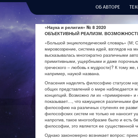
ОБ АВТОРЕ
ТЕК
«Наука и религия» № 8 2020
ОБЪЕКТИВНЫЙ РЕАЛИЗМ. ВОЗМОЖНОСТ
«Большой энциклопедический словарь» (М; С
мировоззрение, система идей, взглядов на м
высказывалась многократно различными авто
примитивными, ущербными и даже порочными
греческого – любовь к мудрости)? К тому же,
например, наукой названа.
Опасения наделять философию статусом науки
общих представлений о мире наблюдается м
концепций. Возможно ли их «примирение» и
показывает…, что кажущиеся различными фи
философию на различных ступенях ее развит
философских систем не только не наносит 
напротив, такое многообразие было и есть 
философии, это является ее существенной че
Однако закономерно возникает вопрос: прин